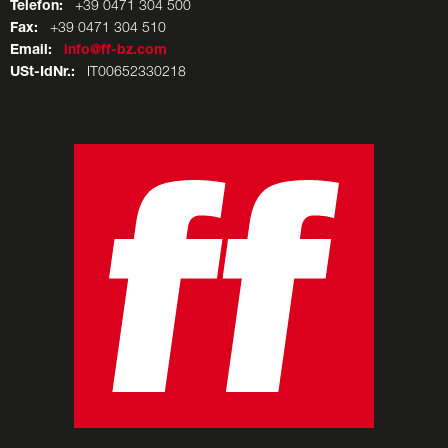
Telefon:
+39 0471 304 500
Fax:
+39 0471 304 510
Email:
info@ff-bz.com
USt-IdNr.:
IT00652330218