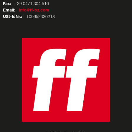
Fax:
+39 0471 304 510
Email:
info@ff-bz.com
USt-IdNr.:
IT00652330218