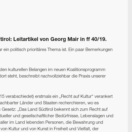
irol: Leitartikel von Georg Mair in ff 40/19.
tur ein politisch prioritäres Thema ist. Ein paar Bemerkungen
 den kulturellen Belangen im neuen Koalitionsprogramm
rt steht, beschreibt nachvollziehbar die Praxis unserer
15 verabschiedet) erstmals ein „Recht auf Kultur“ verankert
nachbarter Länder und Staaten recherchieren, wo es
em Gesetz: „Das Land Südtirol bekennt sich zum Recht auf
idueller und gesellschaftlicher Bedürfnisse, Lebenslagen und
be aller im Land lebenden Personen, die Bewahrung und
von Kultur und von Kunst in Freiheit und Vielfalt, der