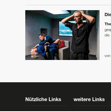
Di
The
ges
die .
vo
Nützliche Links
weitere Links