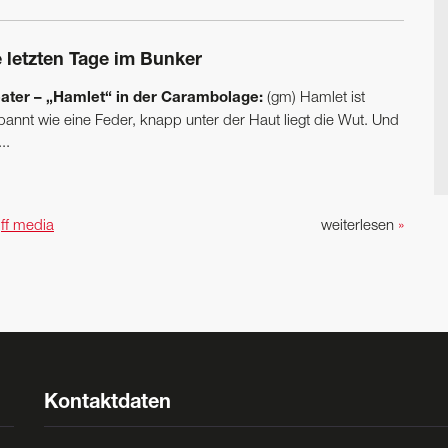
e letzten Tage im Bunker
ater – „Hamlet“ in der Carambolage:
(gm) Hamlet ist
pannt wie eine Feder, knapp unter der Haut liegt die Wut. Und
..
n
ff media
weiterlesen
»
Kontaktdaten