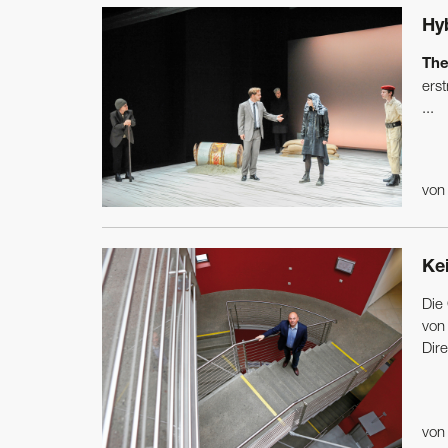
Hy
The
ers
...
vo
Ke
Die
von 
Dire
vo