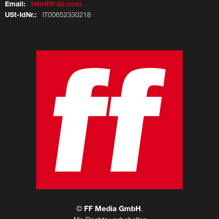
Email:
info@ff-bz.com
USt-IdNr.:
IT00652330218
©
FF Media GmbH
.