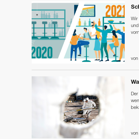
Sch
Wir
und 
vorn
vo
Wa
Der
wenn
bek
vo