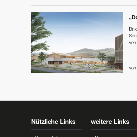
„D
Bri
Sen
von
vo
Nützliche Links
weitere Links