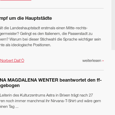
mpf um die Hauptstädte
ält die Landeshauptstadt erstmals einen Mitte-rechts-
ermeister? Gelingt es den Italienern, die Passerstadt zu
bern? Warum bei dieser Stichwahl die Sprache wichtiger sein
te als ideologische Positionen.
n
Norbert Dall’Ò
weiterlesen
»
NA MAGDALENA WENTER beantwortet den ff-
agebogen
Leiterin des Kulturzentrums Astra in Brixen trägt nach 27
ren noch immer manchmal ihr Nirvana-T-Shirt und wäre gern
einen Tag ...