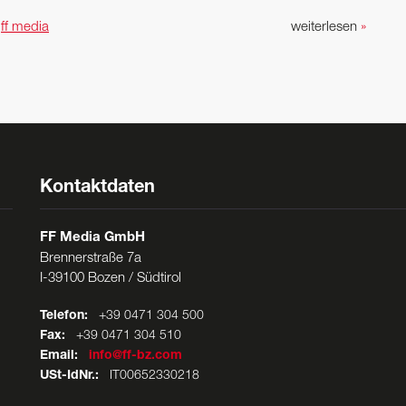
n
ff media
weiterlesen
»
Kontaktdaten
FF Media GmbH
Brennerstraße 7a
I-39100 Bozen / Südtirol
Telefon:
+39 0471 304 500
Fax:
+39 0471 304 510
Email:
info@ff-bz.com
USt-IdNr.:
IT00652330218