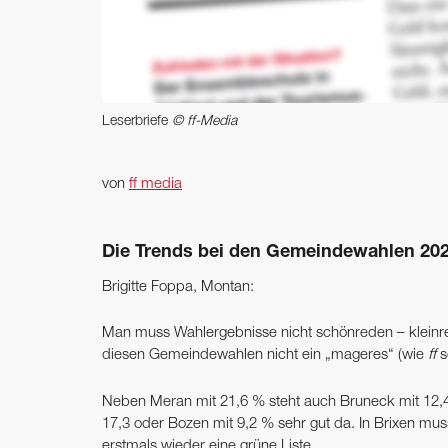
Leserbriefe
© ff-Media
von
ff media
Die Trends bei den Gemeinde­wahlen 2020
Brigitte Foppa, Montan:
Man muss Wahlergebnisse nicht schönreden – kleinre
diesen Gemeindewahlen nicht ein „mageres“ (wie
ff
s
Neben Meran mit 21,6 % steht auch Bruneck mit 12,4 
17,3 oder Bozen mit 9,2 % sehr gut da. In Brixen mus
erstmals wieder eine grüne Liste.