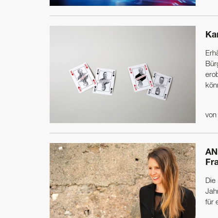
Ka
Erh
Bürg
ero
könn
vo
AN
Fr
Die 
Jah
für 