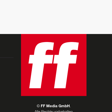
©
FF Media GmbH
.