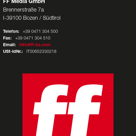
FF Media GmbH
Brennerstraße 7a
I-39100 Bozen / Südtirol
Telefon:
+39 0471 304 500
Fax:
+39 0471 304 510
Email:
info@ff-bz.com
USt-IdNr.:
IT00652330218