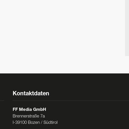
Kontaktdaten
FF Media GmbH
Brennerstraße 7a
I-39100 Bozen / Südtirol