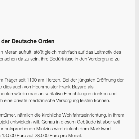
d der Deutsche Orden
 Meran aufruft, stößt gleich mehrfach auf das Leit­motiv des
nschen da zu sein, ihre Bedürfnisse in den ­V­ordergrund zu
m Träger seit 1190 am Herzen. Bei der jüngsten Eröffnung der
e dies auch von Hochmeister Frank Bayard als
ntan würde man an karitative Einrichtungen denken und
ch eine private medizinische Versorgung leisten können.
tümer, nämlich die kirchliche Wohlfahrtseinrichtung, in ihrem
ekt entwickeln will. Genau in diesem Gebäude ist aber seit
Der entsprechende Mietzins wird einfach dem Marktwert
 13.500 Euro auf 28.000 Euro pro Monat.