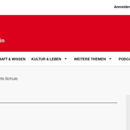
Anmelde
in
AFT & WISSEN
KULTUR & LEBEN
WEITERE THEMEN
PODC
rte Schule