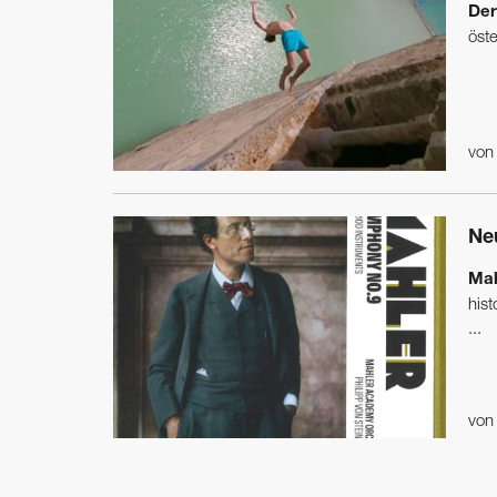
Der
öste
vo
Ne
Mah
his
...
vo