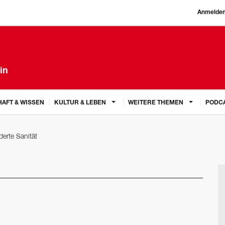
Anmelde
in
AFT & WISSEN
KULTUR & LEBEN
WEITERE THEMEN
PODC
derte Sanität