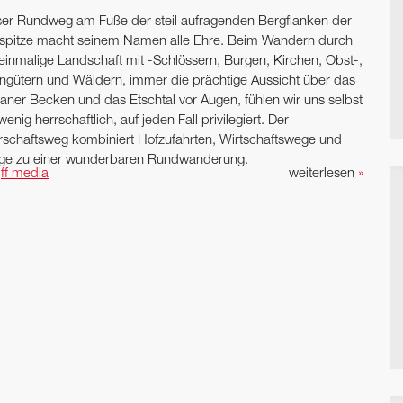
ser Rundweg am Fuße der steil aufragenden Bergflanken der
spitze macht seinem Namen alle Ehre. Beim Wandern durch
 einmalige Landschaft mit -Schlössern, Burgen, Kirchen, Obst-,
ngütern und Wäldern, immer die prächtige Aussicht über das
aner Becken und das Etschtal vor Augen, fühlen wir uns selbst
wenig herrschaftlich, auf jeden Fall privilegiert. Der
rschaftsweg kombiniert Hofzufahrten, Wirtschaftswege und
ige zu einer wunderbaren Rundwanderung.
n
ff media
weiterlesen
»