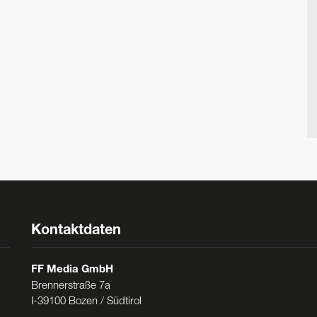
Kontaktdaten
FF Media GmbH
Brennerstraße 7a
I-39100 Bozen / Südtirol