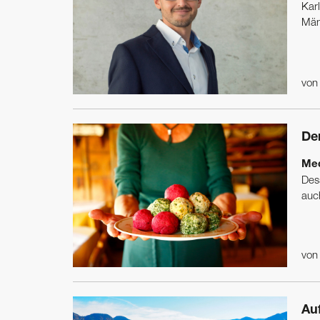
Kar
Män
vo
De
Med
Des
auch
vo
Au