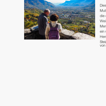
Die
Mut
die
Wei
Mer
ein 
Her
Ste
vo