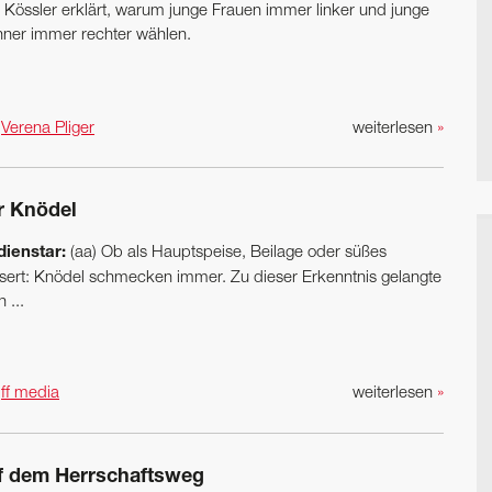
l Kössler erklärt, warum junge Frauen immer linker und junge
ner immer rechter wählen.
n
Verena Pliger
weiterlesen
»
r Knödel
ienstar:
(aa) Ob als Hauptspeise, Beilage oder süßes
sert: Knödel schmecken immer. Zu dieser Erkenntnis gelangte
 ...
n
ff media
weiterlesen
»
f dem Herrschaftsweg