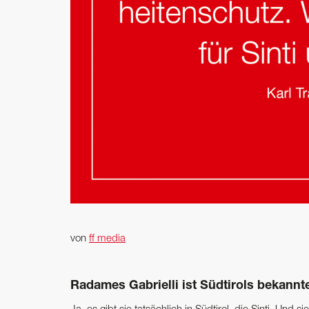
von
ff media
Radames Gabrielli ist Südtirols bekanntes