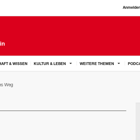
Anmelde
in
AFT & WISSEN
KULTUR & LEBEN
WEITERE THEMEN
PODC
es Weg