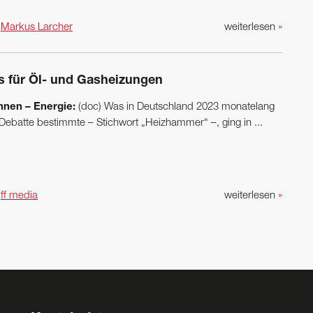
n
Markus Larcher
weiterlesen
»
s für Öl- und Gasheizungen
nen – Energie:
(doc) Was in Deutschland 2023 monatelang
 Debatte bestimmte – Stichwort „Heizhammer“ –, ging in ...
n
ff media
weiterlesen
»