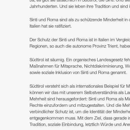
Ja, es gibt sie tatsächlich in Südtirol, die Sinti. Und si
Jahrhunderten. Und sie leben ihre Tradition und sind ihr
Sinti und Roma sind als zu schützende Minderheit in
Italien hat sie ratifiziert.
Der Schutz der Sinti und Roma ist in Italien im Vergle
Regionen, so auch die autonome Provinz Trient, habe
Südtirol ist säumig. Ein organisches Landesgesetz feh
Maßnahmen für Mitsprache, Nichtdiskriminierung, Woh
sowie soziale Inklusion von Sinti und Roma genannt.
Südtirol versteht sich als internationales Beispiel f
können wir das mit unserem Selbstverständnis als L
Mehrheit sind herausgefordert: Sinti und Roma als Min
Rechte einzufordern und mitzugestalten. Und die Mehrh
verbindlicher Schutz ist, um die Identität der Minder
entgegenkommen muss. Mit dem Ziel, dass gerade in Sü
Tradition, soziale Einbindung, letztlich Würde und A