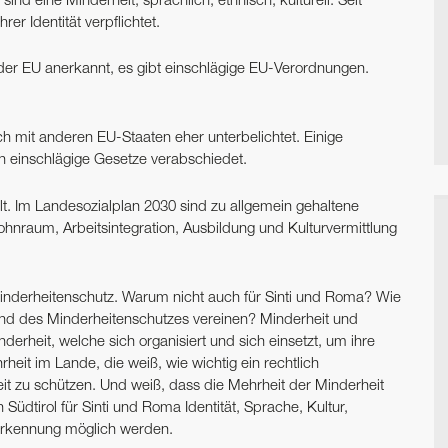
e sind eine Minderheit, sprachlich, ethnisch, kulturell. Seit
er Identität verpflichtet.
 der EU anerkannt, es gibt einschlägige EU-Verordnungen.
ich mit anderen EU-Staaten eher unterbelichtet. Einige
n einschlägige Gesetze verabschiedet.
lt. Im Landesozialplan 2030 sind zu allgemein gehaltene
nraum, Arbeitsintegration, Ausbildung und Kulturvermittlung
ür Minderheitenschutz. Warum nicht auch für Sinti und Roma? Wie
and des Minderheitenschutzes vereinen? Minderheit und
derheit, welche sich organisiert und sich einsetzt, um ihre
eit im Lande, die weiß, wie wichtig ein rechtlich
heit zu schützen. Und weiß, dass die Mehrheit der Minderheit
dtirol für Sinti und Roma Identität, Sprache, Kultur,
nerkennung möglich werden.