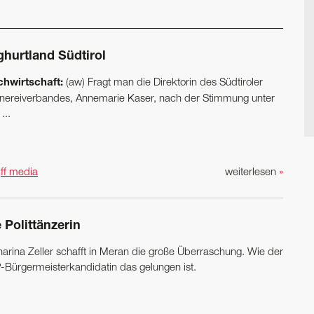
ghurtland Südtirol
chwirtschaft:
(aw) Fragt man die Direktorin des Südtiroler
nereiverbandes, Annemarie Kaser, nach der Stimmung unter
...
n
ff media
weiterlesen
»
 Polittänzerin
harina Zeller schafft in Meran die große Überraschung. Wie der
-Bürger­meisterkandidatin das gelungen ist.