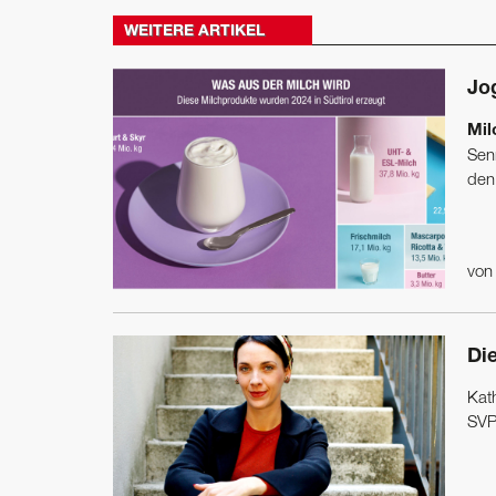
WEITERE ARTIKEL
Jo
Mil
Sen
den 
vo
Die
Kat
SVP