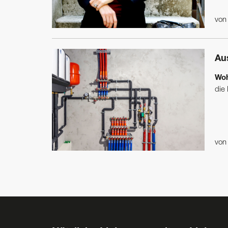
vo
Au
Woh
die
vo