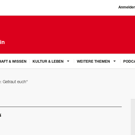
Anmelde
in
AFT & WISSEN
KULTUR & LEBEN
WEITERE THEMEN
PODC
e: Getraut euch“
“