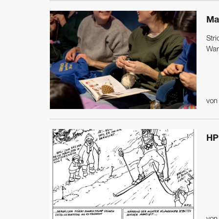
Ma
Stri
War
vo
HP