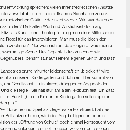
hulentwicklung sprechen; vielen Ihrer theoretischen Ansätze
Interviews bleibt bei mir ein seltsames Nachhallen zurück.
ser rhetorischen Glätte leider nicht wieder. Wie war das noch
onsstunden? Da klaffen Wort und Wirklichkeit doch arg
ktive als Kunst- und Theaterpädagogin an einer Mittelschule
dene Regel für das Improvisieren: Man muss die Ideen der
e akzeptieren“. Nur wenn ich auf das reagiere, was mein:e
ige, wahrhaftige Szene. Das Gegenteil davon nennen wir
s Gegenübers, beharrt stur auf seinem eigenen Skript und lässt
Landesregierung mitunter ­leidenschaftlich „blockiert“ wird.
erricht an unseren Kindergärten und Schulen. Hier kommt von
n, der Gesellschaft – ein klares, drängendes Angebot: der
d die Regie? Sie hält stur am alten ­Textbuch fest. Ein Zitat
den Punkt: „(...) die Kinder im Kindergarten sollen spielen
en (...).“
er Sprache und Spiel als Gegensätze konstruiert, hat das
en Ball aufzunehmen, wird das Angebot ignoriert oder in
e Vision der „Öffnung von Schule“ doch einmal konsequent vom
zenierung gelungen sein soll, müssen wir von den schönen