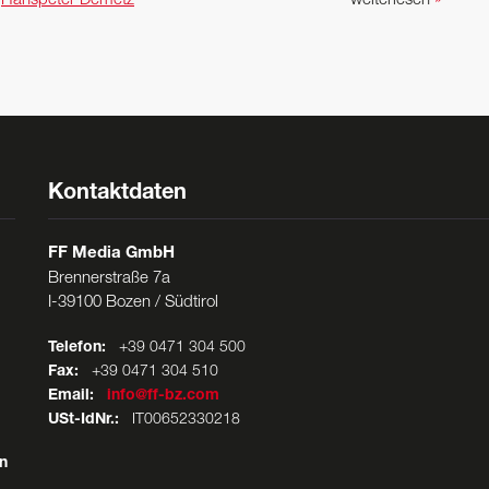
n
Hanspeter Demetz
weiterlesen
»
Kontaktdaten
FF Media GmbH
Brennerstraße 7a
I-39100 Bozen / Südtirol
Telefon:
+39 0471 304 500
Fax:
+39 0471 304 510
Email:
info@ff-bz.com
USt-IdNr.:
IT00652330218
n