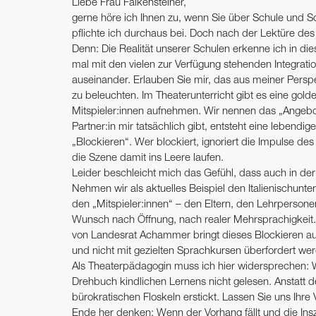
Liebe Frau Falkensteiner,
gerne höre ich Ihnen zu, wenn Sie über Schule und Sc
pflichte ich durchaus bei. Doch nach der Lektüre des 
Denn: Die Realität unserer Schulen erkenne ich in die
mal mit den vielen zur Verfügung stehenden Integrati
auseinander. Erlauben Sie mir, das aus meiner Perspe
zu beleuchten. Im Theaterunterricht gibt es eine gol
Mitspieler:innen aufnehmen. Wir nennen das „Angebot
Partner:in mir tatsächlich gibt, entsteht eine lebend
„Blockieren“. Wer blockiert, ignoriert die Impulse de
die Szene damit ins Leere laufen.
Leider beschleicht mich das Gefühl, dass auch in der 
Nehmen wir als aktuelles Beispiel den Italienischunt
den „Mitspieler:innen“ – den Eltern, den Lehrpersone
Wunsch nach Öffnung, nach realer Mehrsprachigkeit. Un
von Landesrat Achammer bringt dieses Blockieren auf 
und nicht mit gezielten Sprachkursen über­fordert werd
Als Theaterpädagogin muss ich hier widersprechen: W
Drehbuch kindlichen Lernens nicht gelesen. Anstatt d
bürokratischen Floskeln erstickt. Lassen Sie uns Ihr
Ende her denken: Wenn der Vorhang fällt und die Ins