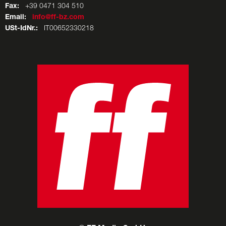
Fax:
+39 0471 304 510
Email:
info@ff-bz.com
USt-IdNr.:
IT00652330218