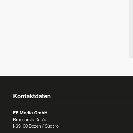
Kontaktdaten
FF Media GmbH
Brennerstraße 7a
I-39100 Bozen / Südtirol