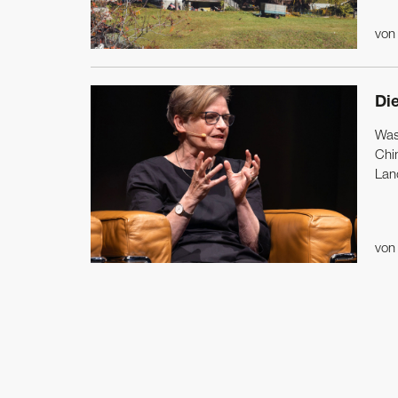
vo
Di
Was 
Chi
Land
vo