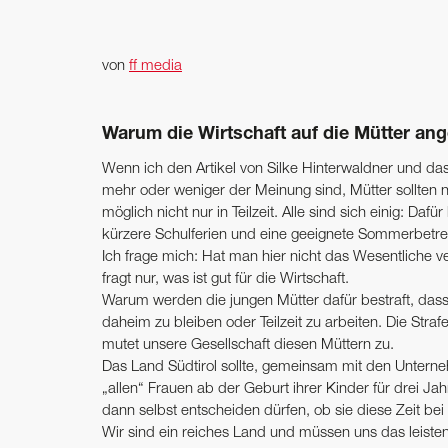
von
ff media
Warum die Wirtschaft auf die Mütter ange
Wenn ich den Artikel von Silke Hinterwaldner und das I
mehr oder weniger der Meinung sind, Mütter sollten n
möglich nicht nur in Teilzeit. Alle sind sich einig: Daf
kürzere Schulferien und eine geeignete Sommerbetr
Ich frage mich: Hat man hier nicht das Wesentliche v
fragt nur, was ist gut für die Wirtschaft.
Warum werden die jungen Mütter dafür bestraft, dass 
daheim zu bleiben oder Teilzeit zu arbeiten. Die Straf
mutet unsere Gesellschaft diesen Müttern zu.
Das Land Südtirol sollte, gemeinsam mit den Unterneh
„allen“ Frauen ab der Geburt ihrer Kinder für drei J
dann selbst entscheiden dürfen, ob sie diese Zeit bei 
Wir sind ein reiches Land und müssen uns das leisten. E