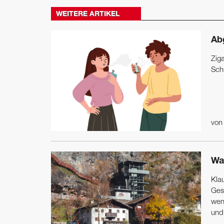
WEITERE ARTIKEL
Ab
Zig
Sch
vo
Wa
Klau
Ges
wen
und