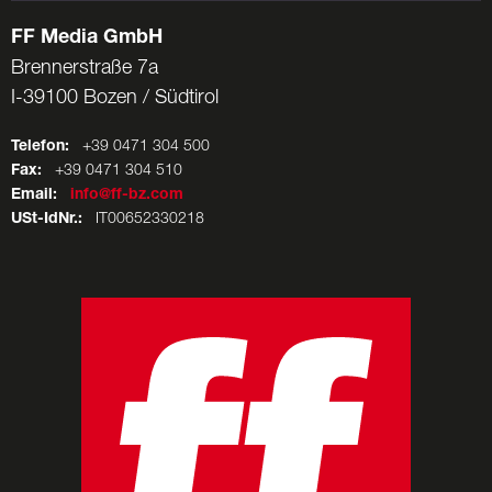
FF Media GmbH
Brennerstraße 7a
I-39100 Bozen / Südtirol
Telefon:
+39 0471 304 500
Fax:
+39 0471 304 510
Email:
info@ff-bz.com
USt-IdNr.:
IT00652330218