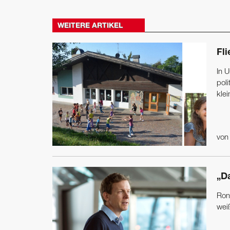
WEITERE ARTIKEL
Fl
In U
poli
kle
vo
„Da
Ron
weiß