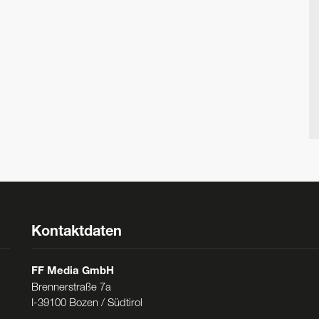
Kontaktdaten
FF Media GmbH
Brennerstraße 7a
I-39100 Bozen / Südtirol