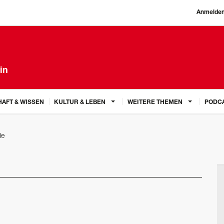
Anmelde
in
AFT & WISSEN
KULTUR & LEBEN
WEITERE THEMEN
PODC
de