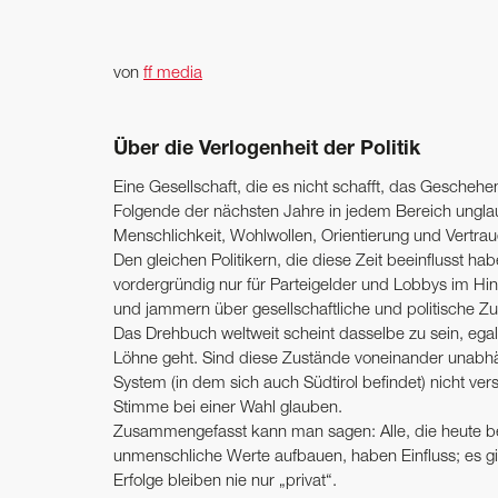
von
ff media
Über die Verlogenheit der Politik
Eine Gesellschaft, die es nicht schafft, das Geschehe
Folgende der ­nächsten Jahre in jedem Bereich ungl
Menschlichkeit, Wohlwollen, Orientierung und Vertrau
Den gleichen Politikern, die diese Zeit beeinflusst hab
vordergründig nur für Parteigelder und Lobbys im Hi
und jammern über gesellschaftliche und politische Z
Das Drehbuch weltweit scheint dasselbe zu sein, egal
Löhne geht. Sind diese Zustände voneinander unabhän
System (in dem sich auch Südtirol befindet) nicht ver
Stimme bei einer Wahl glauben.
Zusammengefasst kann man sagen: Alle, die heute beruf
unmenschliche Werte aufbauen, haben Einfluss; es g
Erfolge bleiben nie nur „privat“.