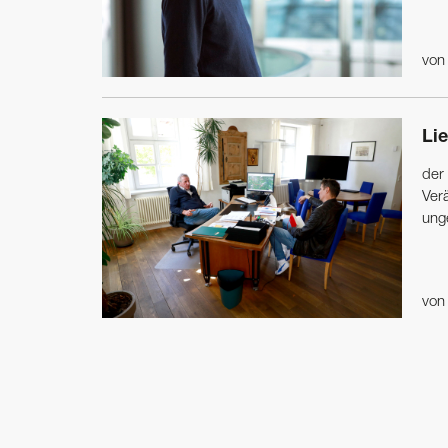
vo
Lie
der
Ver
unge
vo