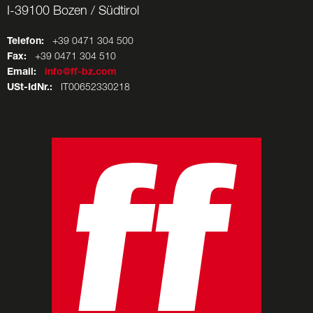
I-39100 Bozen / Südtirol
Telefon:
+39 0471 304 500
Fax:
+39 0471 304 510
Email:
info@ff-bz.com
USt-IdNr.:
IT00652330218