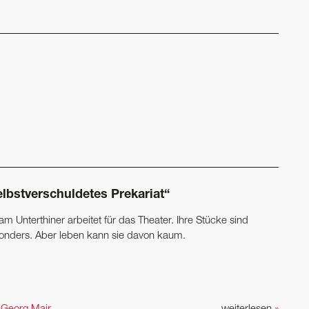
elbstverschuldetes Prekariat“
am Unterthiner arbeitet für das ­Theater. Ihre Stücke sind
onders. Aber leben kann sie davon kaum.
n
Georg Mair
weiterlesen
»