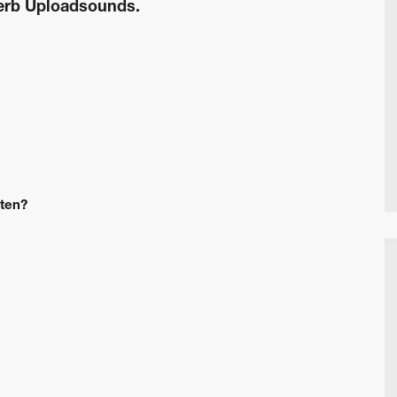
erb Uploadsounds.
iten?