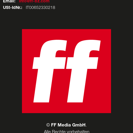
Email:
info@ff-bz.com
USt-IdNr.:
IT00652330218
©
FF Media GmbH
.
Alle Rechte vorbehalten