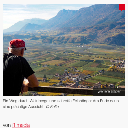
weitere Bilder
Ein Weg durch Weinberge und schroffe Felshänge: Am Ende dann
eine prächtige Aussicht.
© Folio
von
ff media