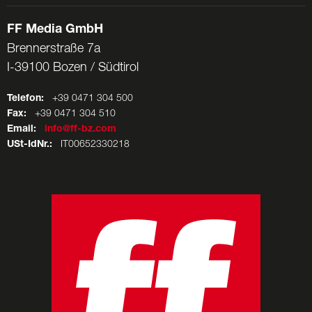
FF Media GmbH
Brennerstraße 7a
I-39100 Bozen / Südtirol
Telefon:
+39 0471 304 500
Fax:
+39 0471 304 510
Email:
info@ff-bz.com
USt-IdNr.:
IT00652330218