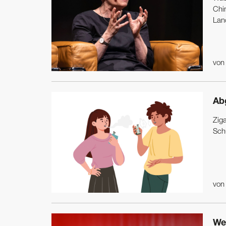
Chi
Land
vo
Ab
Zig
Sch
vo
We