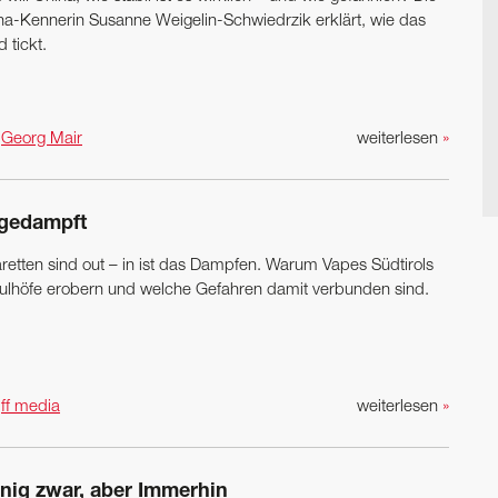
na-Kennerin ­Susanne ­Weigelin-Schwiedrzik erklärt, wie das
 tickt.
n
Georg Mair
weiterlesen
»
gedampft
aretten sind out – in ist das Dampfen. Warum Vapes Südtirols
ulhöfe erobern und welche Gefahren damit verbunden sind.
n
ff media
weiterlesen
»
nig zwar, aber Immerhin