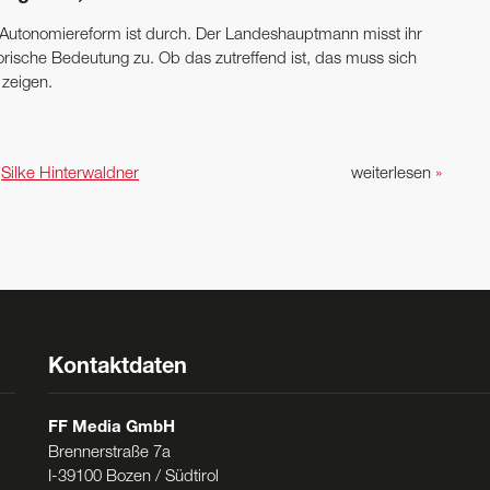
 Autonomiereform ist durch. Der Landeshauptmann misst ihr
torische Bedeutung zu. Ob das zutreffend ist, das muss sich
 zeigen.
n
Silke Hinterwaldner
weiterlesen
»
Kontaktdaten
FF Media GmbH
Brennerstraße 7a
I-39100 Bozen / Südtirol