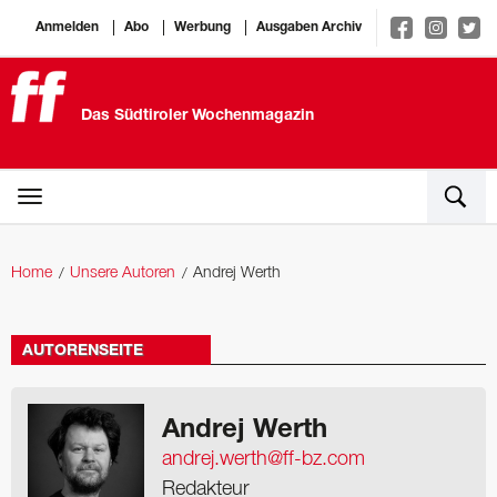
Anmelden
Abo
Werbung
Ausgaben Archiv
Das Südtiroler Wochenmagazin
Home
Unsere Autoren
Andrej Werth
AUTORENSEITE
Andrej Werth
andrej.werth@ff-bz.com
Redakteur